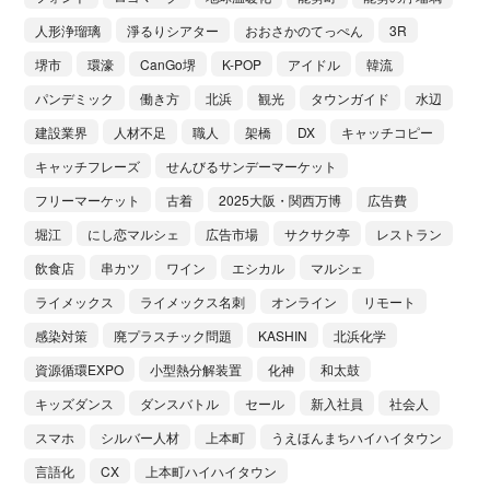
人形浄瑠璃
淨るりシアター
おおさかのてっぺん
3R
堺市
環濠
CanGo堺
K-POP
アイドル
韓流
パンデミック
働き方
北浜
観光
タウンガイド
水辺
建設業界
人材不足
職人
架橋
DX
キャッチコピー
キャッチフレーズ
せんびるサンデーマーケット
フリーマーケット
古着
2025大阪・関西万博
広告費
堀江
にし恋マルシェ
広告市場
サクサク亭
レストラン
飲食店
串カツ
ワイン
エシカル
マルシェ
ライメックス
ライメックス名刺
オンライン
リモート
感染対策
廃プラスチック問題
KASHIN
北浜化学
資源循環EXPO
小型熱分解装置
化神
和太鼓
キッズダンス
ダンスバトル
セール
新入社員
社会人
スマホ
シルバー人材
上本町
うえほんまちハイハイタウン
言語化
CX
上本町ハイハイタウン