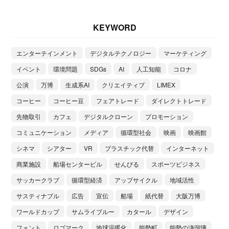
KEYWORD
エンターテインメント
デジタルテクノロジー
マーケティング
イベント
環境問題
SDGs
AI
人工知能
コロナ
公演
万博
生成系AI
クリエイティブ
LIMEX
コーヒー
コーヒー豆
フェアトレード
ダイレクトトレード
先物取引
カフェ
デジタルクローン
プロモーション
コミュニケーション
メディア
循環型社会
映画
映画館
シネマ
シアター
VR
プラスチック代替
インターネット
商業施設
船場センタービル
せんびる
スポーツビジネス
サッカークラブ
循環型経済
アップサイクル
地域活性
サスティナブル
広告
宣伝
船場
紙代替
大阪万博
ワールドカップ
サムライブルー
カタール
デザイン
フォント
ロゴマーク
地球温暖化
能勢町
能勢の浄瑠璃