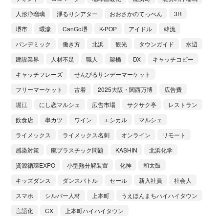
人形浄瑠璃
淨るりシアター
おおさかのてっぺん
3R
堺市
環濠
CanGo堺
K-POP
アイドル
韓流
パンデミック
働き方
北浜
観光
タウンガイド
水辺
建設業界
人材不足
職人
架橋
DX
キャッチコピー
キャッチフレーズ
せんびるサンデーマーケット
フリーマーケット
古着
2025大阪・関西万博
広告費
堀江
にし恋マルシェ
広告市場
サクサク亭
レストラン
飲食店
串カツ
ワイン
エシカル
マルシェ
ライメックス
ライメックス名刺
オンライン
リモート
感染対策
廃プラスチック問題
KASHIN
北浜化学
資源循環EXPO
小型熱分解装置
化神
和太鼓
キッズダンス
ダンスバトル
セール
新入社員
社会人
スマホ
シルバー人材
上本町
うえほんまちハイハイタウン
言語化
CX
上本町ハイハイタウン