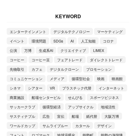
KEYWORD
エンターテインメント
デジタルテクノロジー
マーケティング
イベント
環境問題
SDGs
AI
人工知能
コロナ
公演
万博
生成系AI
クリエイティブ
LIMEX
コーヒー
コーヒー豆
フェアトレード
ダイレクトトレード
先物取引
カフェ
デジタルクローン
プロモーション
コミュニケーション
メディア
循環型社会
映画
映画館
シネマ
シアター
VR
プラスチック代替
インターネット
商業施設
船場センタービル
せんびる
スポーツビジネス
サッカークラブ
循環型経済
アップサイクル
地域活性
サスティナブル
広告
宣伝
船場
紙代替
大阪万博
ワールドカップ
サムライブルー
カタール
デザイン
フォント
ロゴマーク
地球温暖化
能勢町
能勢の浄瑠璃