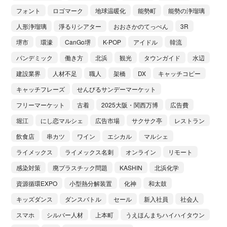
フォント
ロゴマーク
地球温暖化
能勢町
能勢の浄瑠璃
人形浄瑠璃
淨るりシアター
おおさかのてっぺん
3R
堺市
環濠
CanGo堺
K-POP
アイドル
韓流
パンデミック
働き方
北浜
観光
タウンガイド
水辺
建設業界
人材不足
職人
架橋
DX
キャッチコピー
キャッチフレーズ
せんびるサンデーマーケット
フリーマーケット
古着
2025大阪・関西万博
広告費
堀江
にし恋マルシェ
広告市場
サクサク亭
レストラン
飲食店
串カツ
ワイン
エシカル
マルシェ
ライメックス
ライメックス名刺
オンライン
リモート
感染対策
廃プラスチック問題
KASHIN
北浜化学
資源循環EXPO
小型熱分解装置
化神
和太鼓
キッズダンス
ダンスバトル
セール
新入社員
社会人
スマホ
シルバー人材
上本町
うえほんまちハイハイタウン