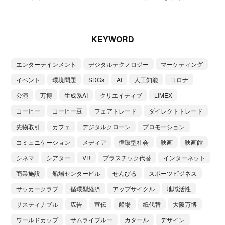
KEYWORD
エンターテインメント
デジタルテクノロジー
マーケティング
イベント
環境問題
SDGs
AI
人工知能
コロナ
公演
万博
生成系AI
クリエイティブ
LIMEX
コーヒー
コーヒー豆
フェアトレード
ダイレクトトレード
先物取引
カフェ
デジタルクローン
プロモーション
コミュニケーション
メディア
循環型社会
映画
映画館
シネマ
シアター
VR
プラスチック代替
インターネット
商業施設
船場センタービル
せんびる
スポーツビジネス
サッカークラブ
循環型経済
アップサイクル
地域活性
サスティナブル
広告
宣伝
船場
紙代替
大阪万博
ワールドカップ
サムライブルー
カタール
デザイン