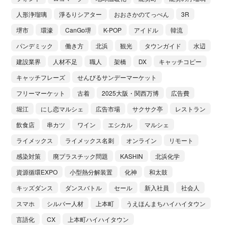
人形浄瑠璃
淨るりシアター
おおさかのてっぺん
3R
堺市
環濠
CanGo堺
K-POP
アイドル
韓流
パンデミック
働き方
北浜
観光
タウンガイド
水辺
建設業界
人材不足
職人
架橋
DX
キャッチコピー
キャッチフレーズ
せんびるサンデーマーケット
フリーマーケット
古着
2025大阪・関西万博
広告費
堀江
にし恋マルシェ
広告市場
サクサク亭
レストラン
飲食店
串カツ
ワイン
エシカル
マルシェ
ライメックス
ライメックス名刺
オンライン
リモート
感染対策
廃プラスチック問題
KASHIN
北浜化学
資源循環EXPO
小型熱分解装置
化神
和太鼓
キッズダンス
ダンスバトル
セール
新入社員
社会人
スマホ
シルバー人材
上本町
うえほんまちハイハイタウン
言語化
CX
上本町ハイハイタウン