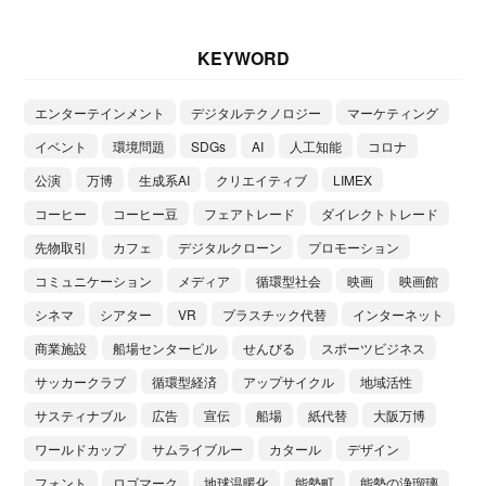
KEYWORD
エンターテインメント
デジタルテクノロジー
マーケティング
イベント
環境問題
SDGs
AI
人工知能
コロナ
公演
万博
生成系AI
クリエイティブ
LIMEX
コーヒー
コーヒー豆
フェアトレード
ダイレクトトレード
先物取引
カフェ
デジタルクローン
プロモーション
コミュニケーション
メディア
循環型社会
映画
映画館
シネマ
シアター
VR
プラスチック代替
インターネット
商業施設
船場センタービル
せんびる
スポーツビジネス
サッカークラブ
循環型経済
アップサイクル
地域活性
サスティナブル
広告
宣伝
船場
紙代替
大阪万博
ワールドカップ
サムライブルー
カタール
デザイン
フォント
ロゴマーク
地球温暖化
能勢町
能勢の浄瑠璃