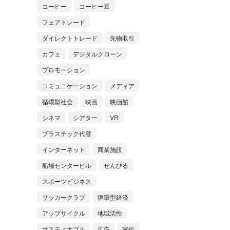
コーヒー
コーヒー豆
フェアトレード
ダイレクトトレード
先物取引
カフェ
デジタルクローン
プロモーション
コミュニケーション
メディア
循環型社会
映画
映画館
シネマ
シアター
VR
プラスチック代替
インターネット
商業施設
船場センタービル
せんびる
スポーツビジネス
サッカークラブ
循環型経済
アップサイクル
地域活性
サスティナブル
広告
宣伝