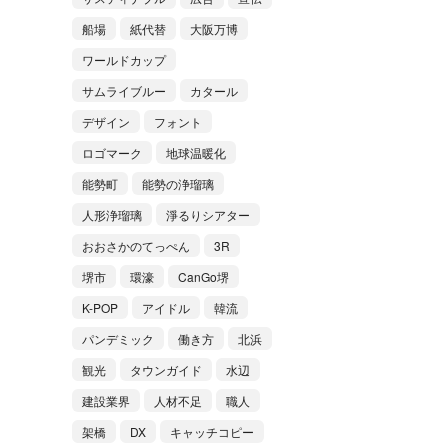
船場
紙代替
大阪万博
ワールドカップ
サムライブルー
カタール
デザイン
フォント
ロゴマーク
地球温暖化
能勢町
能勢の浄瑠璃
人形浄瑠璃
淨るりシアター
おおさかのてっぺん
3R
堺市
環濠
CanGo堺
K-POP
アイドル
韓流
パンデミック
働き方
北浜
観光
タウンガイド
水辺
建設業界
人材不足
職人
架橋
DX
キャッチコピー