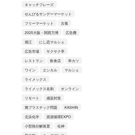
キャッチフレーズ
せんびるサンデーマーケット
フリーマーケット
古着
2025大阪・関西万博
広告費
堀江
にし恋マルシェ
広告市場
サクサク亭
レストラン
飲食店
串カツ
ワイン
エシカル
マルシェ
ライメックス
ライメックス名刺
オンライン
リモート
感染対策
廃プラスチック問題
KASHIN
北浜化学
資源循環EXPO
小型熱分解装置
化神