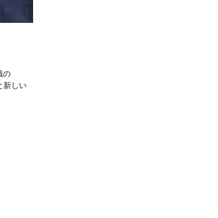
職の
と新しい