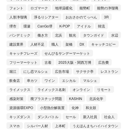
フォント
ロゴマーク
地球温暖化
能勢町
能勢の浄瑠璃
人形浄瑠璃
淨るりシアター
おおさかのてっぺん
3R
堺市
環濠
CanGo堺
K-POP
アイドル
韓流
パンデミック
働き方
北浜
観光
タウンガイド
水辺
建設業界
人材不足
職人
架橋
DX
キャッチコピー
キャッチフレーズ
せんびるサンデーマーケット
フリーマーケット
古着
2025大阪・関西万博
広告費
堀江
にし恋マルシェ
広告市場
サクサク亭
レストラン
飲食店
串カツ
ワイン
エシカル
マルシェ
ライメックス
ライメックス名刺
オンライン
リモート
感染対策
廃プラスチック問題
KASHIN
北浜化学
資源循環EXPO
小型熱分解装置
化神
和太鼓
キッズダンス
ダンスバトル
セール
新入社員
社会人
スマホ
シルバー人材
上本町
うえほんまちハイハイタウン