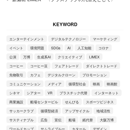
KEYWORD
エンターテインメント
デジタルテクノロジー
マーケティング
イベント
環境問題
SDGs
AI
人工知能
コロナ
公演
万博
生成系AI
クリエイティブ
LIMEX
コーヒー
コーヒー豆
フェアトレード
ダイレクトトレード
先物取引
カフェ
デジタルクローン
プロモーション
コミュニケーション
メディア
循環型社会
映画
映画館
シネマ
シアター
VR
プラスチック代替
インターネット
商業施設
船場センタービル
せんびる
スポーツビジネス
サッカークラブ
循環型経済
アップサイクル
地域活性
サスティナブル
広告
宣伝
船場
紙代替
大阪万博
ワールドカップ
サムライブルー
カタール
デザイン