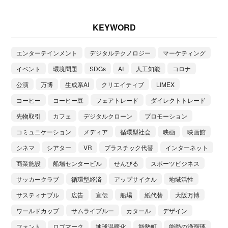
KEYWORD
エンターテインメント
デジタルテクノロジー
マーケティング
イベント
環境問題
SDGs
AI
人工知能
コロナ
公演
万博
生成系AI
クリエイティブ
LIMEX
コーヒー
コーヒー豆
フェアトレード
ダイレクトトレード
先物取引
カフェ
デジタルクローン
プロモーション
コミュニケーション
メディア
循環型社会
映画
映画館
シネマ
シアター
VR
プラスチック代替
インターネット
商業施設
船場センタービル
せんびる
スポーツビジネス
サッカークラブ
循環型経済
アップサイクル
地域活性
サスティナブル
広告
宣伝
船場
紙代替
大阪万博
ワールドカップ
サムライブルー
カタール
デザイン
フォント
ロゴマーク
地球温暖化
能勢町
能勢の浄瑠璃