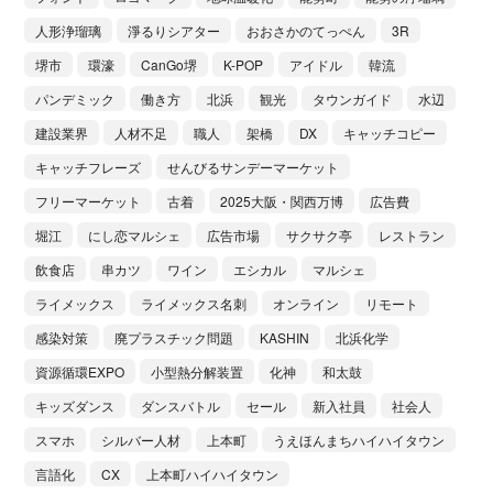
人形浄瑠璃
淨るりシアター
おおさかのてっぺん
3R
堺市
環濠
CanGo堺
K-POP
アイドル
韓流
パンデミック
働き方
北浜
観光
タウンガイド
水辺
建設業界
人材不足
職人
架橋
DX
キャッチコピー
キャッチフレーズ
せんびるサンデーマーケット
フリーマーケット
古着
2025大阪・関西万博
広告費
堀江
にし恋マルシェ
広告市場
サクサク亭
レストラン
飲食店
串カツ
ワイン
エシカル
マルシェ
ライメックス
ライメックス名刺
オンライン
リモート
感染対策
廃プラスチック問題
KASHIN
北浜化学
資源循環EXPO
小型熱分解装置
化神
和太鼓
キッズダンス
ダンスバトル
セール
新入社員
社会人
スマホ
シルバー人材
上本町
うえほんまちハイハイタウン
言語化
CX
上本町ハイハイタウン