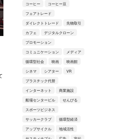
コーヒー
コーヒー豆
フェアトレード
ダイレクトトレード
先物取引
カフェ
デジタルクローン
プロモーション
コミュニケーション
メディア
循環型社会
映画
映画館
シネマ
シアター
VR
て
プラスチック代替
インターネット
商業施設
船場センタービル
せんびる
スポーツビジネス
サッカークラブ
循環型経済
アップサイクル
地域活性
サスティナブル
広告
宣伝