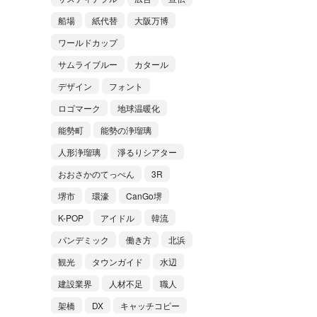
船場
紙代替
大阪万博
ワールドカップ
サムライブルー
カタール
デザイン
フォント
ロゴマーク
地球温暖化
能勢町
能勢の浄瑠璃
人形浄瑠璃
淨るりシアター
おおさかのてっぺん
3R
堺市
環濠
CanGo堺
K-POP
アイドル
韓流
パンデミック
働き方
北浜
観光
タウンガイド
水辺
建設業界
人材不足
職人
架橋
DX
キャッチコピー