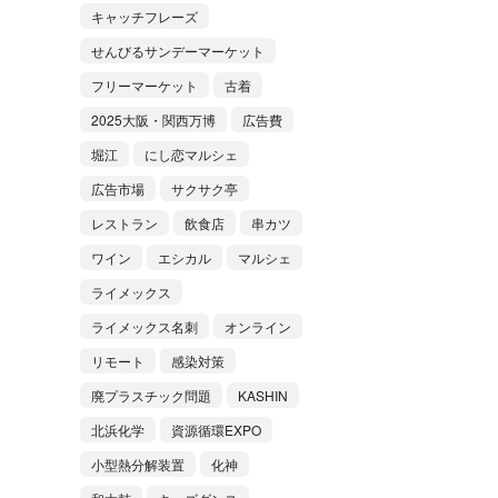
キャッチフレーズ
せんびるサンデーマーケット
フリーマーケット
古着
2025大阪・関西万博
広告費
堀江
にし恋マルシェ
広告市場
サクサク亭
レストラン
飲食店
串カツ
ワイン
エシカル
マルシェ
ライメックス
ライメックス名刺
オンライン
リモート
感染対策
廃プラスチック問題
KASHIN
北浜化学
資源循環EXPO
小型熱分解装置
化神