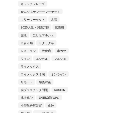
キャッチフレーズ
せんびるサンデーマーケット
フリーマーケット
古着
2025大阪・関西万博
広告費
堀江
にし恋マルシェ
広告市場
サクサク亭
レストラン
飲食店
串カツ
ワイン
エシカル
マルシェ
ライメックス
ライメックス名刺
オンライン
リモート
感染対策
廃プラスチック問題
KASHIN
北浜化学
資源循環EXPO
小型熱分解装置
化神