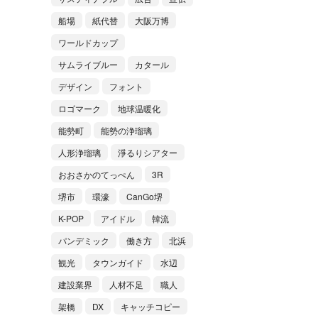
船場
紙代替
大阪万博
ワールドカップ
サムライブルー
カタール
デザイン
フォント
ロゴマーク
地球温暖化
能勢町
能勢の浄瑠璃
人形浄瑠璃
淨るりシアター
おおさかのてっぺん
3R
堺市
環濠
CanGo堺
K-POP
アイドル
韓流
パンデミック
働き方
北浜
観光
タウンガイド
水辺
建設業界
人材不足
職人
架橋
DX
キャッチコピー