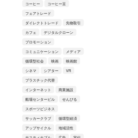
コーヒー
コーヒー豆
フェアトレード
ダイレクトトレード
先物取引
カフェ
デジタルクローン
プロモーション
コミュニケーション
メディア
循環型社会
映画
映画館
シネマ
シアター
VR
プラスチック代替
インターネット
商業施設
船場センタービル
せんびる
スポーツビジネス
サッカークラブ
循環型経済
アップサイクル
地域活性
サスティナブル
広告
宣伝