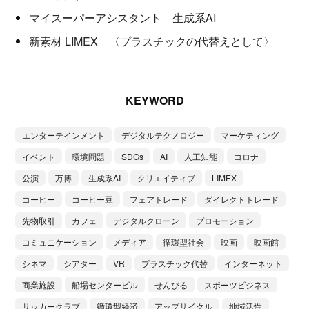
マイスーパーアシスタント 生成系AI
新素材 LIMEX 〈プラスチックの代替えとして〉
KEYWORD
エンターテインメント
デジタルテクノロジー
マーケティング
イベント
環境問題
SDGs
AI
人工知能
コロナ
公演
万博
生成系AI
クリエイティブ
LIMEX
コーヒー
コーヒー豆
フェアトレード
ダイレクトトレード
先物取引
カフェ
デジタルクローン
プロモーション
コミュニケーション
メディア
循環型社会
映画
映画館
シネマ
シアター
VR
プラスチック代替
インターネット
商業施設
船場センタービル
せんびる
スポーツビジネス
サッカークラブ
循環型経済
アップサイクル
地域活性