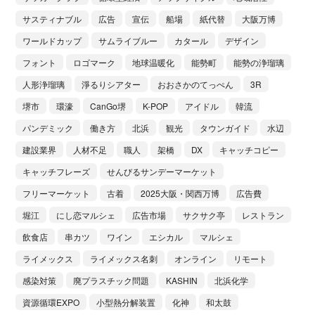
サスティナブル
広告
宣伝
船場
紙代替
大阪万博
ワールドカップ
サムライブルー
カタール
デザイン
フォント
ロゴマーク
地球温暖化
能勢町
能勢の浄瑠璃
人形浄瑠璃
淨るりシアター
おおさかのてっぺん
3R
堺市
環濠
CanGo堺
K-POP
アイドル
韓流
パンデミック
働き方
北浜
観光
タウンガイド
水辺
建設業界
人材不足
職人
架橋
DX
キャッチコピー
キャッチフレーズ
せんびるサンデーマーケット
フリーマーケット
古着
2025大阪・関西万博
広告費
堀江
にし恋マルシェ
広告市場
サクサク亭
レストラン
飲食店
串カツ
ワイン
エシカル
マルシェ
ライメックス
ライメックス名刺
オンライン
リモート
感染対策
廃プラスチック問題
KASHIN
北浜化学
資源循環EXPO
小型熱分解装置
化神
和太鼓