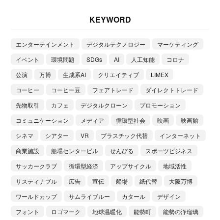
KEYWORD
エンターテインメント
デジタルテクノロジー
マーケティング
イベント
環境問題
SDGs
AI
人工知能
コロナ
公演
万博
生成系AI
クリエイティブ
LIMEX
コーヒー
コーヒー豆
フェアトレード
ダイレクトトレード
先物取引
カフェ
デジタルクローン
プロモーション
コミュニケーション
メディア
循環型社会
映画
映画館
シネマ
シアター
VR
プラスチック代替
インターネット
商業施設
船場センタービル
せんびる
スポーツビジネス
サッカークラブ
循環型経済
アップサイクル
地域活性
サスティナブル
広告
宣伝
船場
紙代替
大阪万博
ワールドカップ
サムライブルー
カタール
デザイン
フォント
ロゴマーク
地球温暖化
能勢町
能勢の浄瑠璃