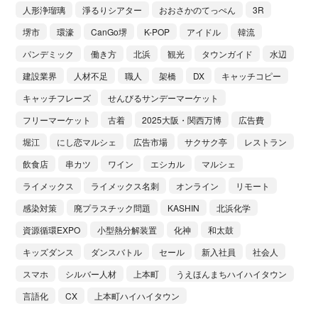
人形浄瑠璃
淨るりシアター
おおさかのてっぺん
3R
堺市
環濠
CanGo堺
K-POP
アイドル
韓流
パンデミック
働き方
北浜
観光
タウンガイド
水辺
建設業界
人材不足
職人
架橋
DX
キャッチコピー
キャッチフレーズ
せんびるサンデーマーケット
フリーマーケット
古着
2025大阪・関西万博
広告費
堀江
にし恋マルシェ
広告市場
サクサク亭
レストラン
飲食店
串カツ
ワイン
エシカル
マルシェ
ライメックス
ライメックス名刺
オンライン
リモート
感染対策
廃プラスチック問題
KASHIN
北浜化学
資源循環EXPO
小型熱分解装置
化神
和太鼓
キッズダンス
ダンスバトル
セール
新入社員
社会人
スマホ
シルバー人材
上本町
うえほんまちハイハイタウン
言語化
CX
上本町ハイハイタウン